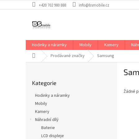
Přejít
+420 702 980 888
info@bsmobile.cz
na
obsah
Hodinky a náramky
Mobily
Kamery
Náhr
Domů
Prodávané značky
Samsung
P
Sam
o
Přeskočit
s
Kategorie
kategorie
t
Žádné p
r
Hodinky a náramky
a
Mobily
n
Kamery
n
í
Náhradní dílý
p
Baterie
a
LCD displeje