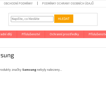
OBCHODNÍ PODMÍNKY
PODMÍNKY OCHRANY OSOBNÍCH ÚDAJŮ
HLEDAT
adní dílý
Příslušenství
Ochranní prostředky
Příslušenstv
sung
rodukty značky
Samsung
nebyly nalezeny...