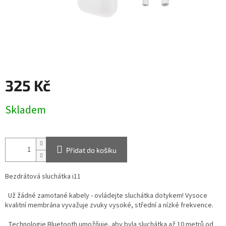
325 Kč
Měrná
Skladem
cena:
Přidat do košíku
Bezdrátová sluchátka i11
Už žádné zamotané kabely - ovládejte sluchátka dotykem! Vysoce
kvalitní membrána vyvažuje zvuky vysoké, střední a nízké frekvence.
Technologie Bluetooth umožňuje, aby byla sluchátka až 10 metrů od