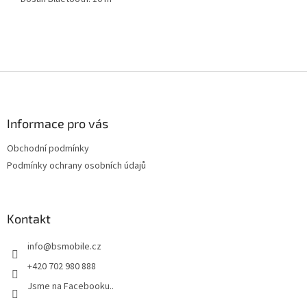
Z
á
p
a
Informace pro vás
t
Obchodní podmínky
í
Podmínky ochrany osobních údajů
Kontakt
info
@
bsmobile.cz
+420 702 980 888
Jsme na Facebooku..