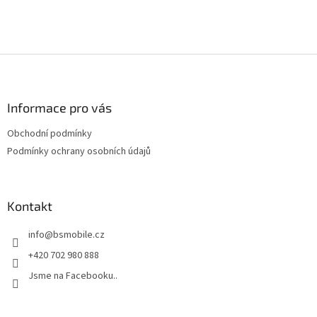
Z
á
p
a
Informace pro vás
t
Obchodní podmínky
í
Podmínky ochrany osobních údajů
Kontakt
info
@
bsmobile.cz
+420 702 980 888
Jsme na Facebooku..