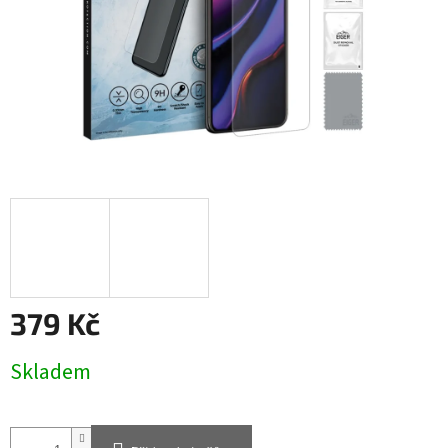
379 Kč
Měrná
Skladem
cena: