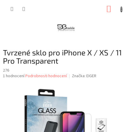
Přejít
NÁKUP
na
obsah
KOŠÍK
Tvrzené sklo pro iPhone X / XS / 11
Pro Transparent
276
Průměrné
1 hodnocení
Podrobnosti hodnocení
Značka:
EIGER
hodnocení
produktu
je
5,0
z
5
hvězdiček.