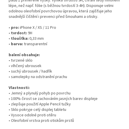
pádu z přiměřené výšky. Vyniká tvrdostí 9H, chrání tedy mnohem
lépe, než např. fólie (s běžnou tvrdostí 3-4H). Disponuje velmi
odolnou oleofobní povrchovou úpravou, která zajišťuje jeho
snadnější čištění i prevenci před šmouhami a otisky.
•
pro:
iPhone X / XS / 11 Pro
•
tvrdost:
9H
•
tloušťka:
0,33 mm
•
barva:
transparentní
balení obsahuje:
• tvrzené sklo
• vlhčený ubrousek
• suchý ubrousek / hadřík
• samolepky na odstranění prachu
Vlastnosti:
• Jemný a plynulý pohyb po povrchu
• 100% čirost se zachováním jasných barev displeje
• zlepšuje použití Apple Pencil tužky
• Sklo pokryje celý displej tabletu
• Vysoce odolné proti otěru
• Oleofobní vrstva proti otiskům prstů