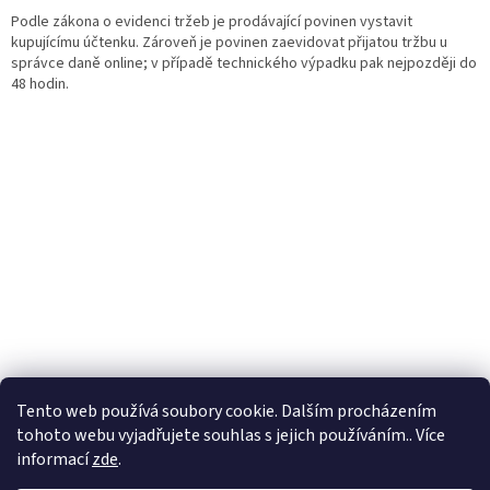
Podle zákona o evidenci tržeb je prodávající povinen vystavit
kupujícímu účtenku. Zároveň je povinen zaevidovat přijatou tržbu u
správce daně online; v případě technického výpadku pak nejpozději do
48 hodin.
Tento web používá soubory cookie. Dalším procházením
tohoto webu vyjadřujete souhlas s jejich používáním.. Více
informací
zde
.