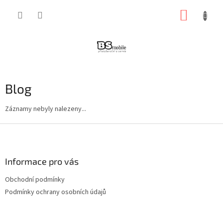
Přejít
NÁKUP
na
obsah
KOŠÍK
Blog
Záznamy nebyly nalezeny...
Z
á
p
a
Informace pro vás
t
Obchodní podmínky
í
Podmínky ochrany osobních údajů